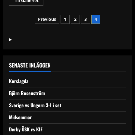
Read
Till Galleriet
more
about
Man
Sidnumrering
knivhuggen
Previous
1
2
3
4
i
Rosta
för
inlägg
SENASTE INLÄGGEN
Korslagda
Björn Rosenström
Sverige vs Ungern 3-1 i set
Midsommar
Derby ÖSK vs KIF