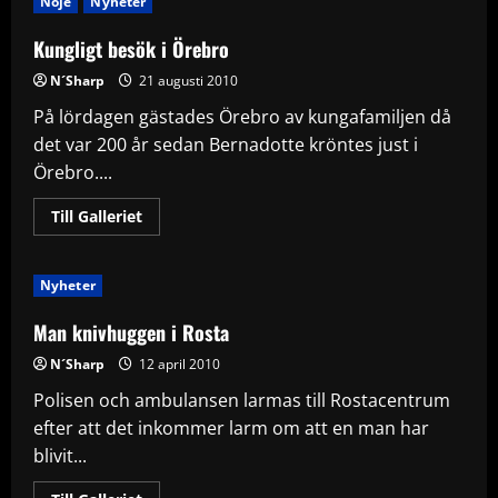
Nöje
Nyheter
Kungligt besök i Örebro
N´Sharp
21 augusti 2010
På lördagen gästades Örebro av kungafamiljen då
det var 200 år sedan Bernadotte kröntes just i
Örebro....
Read
Till Galleriet
more
about
Kungligt
besök
Nyheter
i
Örebro
Man knivhuggen i Rosta
N´Sharp
12 april 2010
Polisen och ambulansen larmas till Rostacentrum
efter att det inkommer larm om att en man har
blivit...