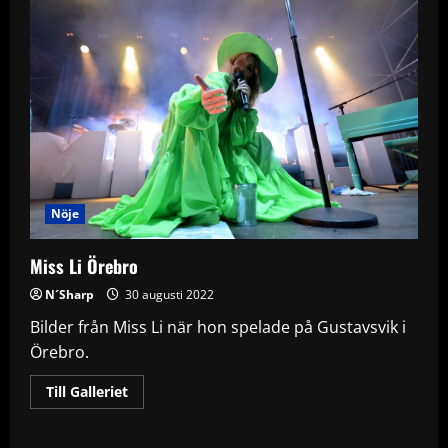
Nöje
Miss Li Örebro
N´Sharp
30 augusti 2022
Bilder från Miss Li när hon spelade på Gustavsvik i
Örebro.
Read
Till Galleriet
more
about
Miss
Li