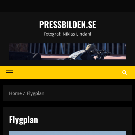
Skip
to
content
PRESSBILDEN.SE
Fotograf: Niklas Lindahl
Primary
Menu
Home
Flygplan
Flygplan