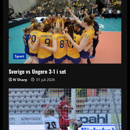
i
g
a
t
i
Sport
o
Sverige vs Ungern 3-1 i set
n
N´Sharp
01 juli 2026