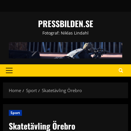
Skip
to
content
PRESSBILDEN.SE
Fotograf: Niklas Lindahl
Primary
Menu
Home
Sport
Skatetävling Örebro
Sport
Skatetävling Örebro