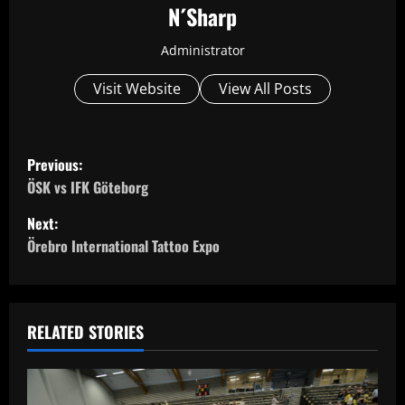
N´Sharp
Administrator
Visit Website
View All Posts
P
Previous:
o
ÖSK vs IFK Göteborg
Next:
s
Örebro International Tattoo Expo
t
n
RELATED STORIES
a
v