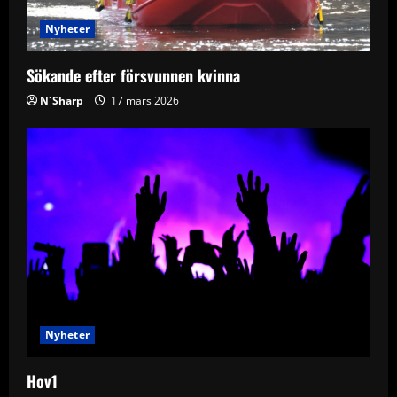
i
Nyheter
o
Sökande efter försvunnen kvinna
n
N´Sharp
17 mars 2026
Nyheter
Hov1