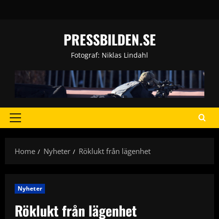
Skip
to
content
PRESSBILDEN.SE
Fotograf: Niklas Lindahl
Primary
Menu
Home
Nyheter
Röklukt från lägenhet
Nyheter
Röklukt från lägenhet