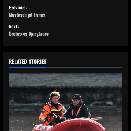
P
Previous:
o
Mustasch på Frimis
Next:
s
Örebro vs Djurgården
t
n
RELATED STORIES
a
v
i
g
a
t