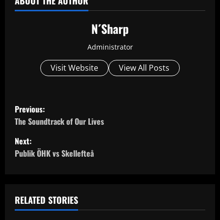
ABOUT THE AUTHOR
N´Sharp
Administrator
Visit Website
View All Posts
P
Previous:
o
The Soundtrack of Our Lives
Next:
s
Publik ÖHK vs Skellefteå
t
n
RELATED STORIES
a