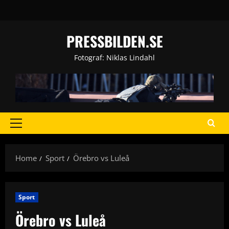
Skip
to
content
PRESSBILDEN.SE
Fotograf: Niklas Lindahl
Primary
Menu
Home
Sport
Örebro vs Luleå
Sport
Örebro vs Luleå