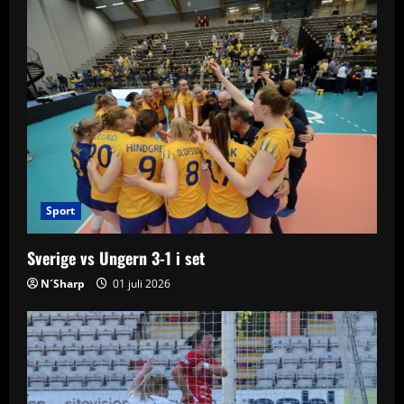
v
i
g
a
t
i
Sport
o
Sverige vs Ungern 3-1 i set
n
N´Sharp
01 juli 2026