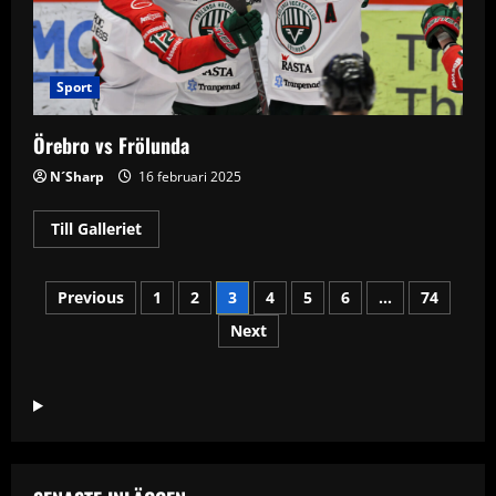
Sport
Örebro vs Frölunda
N´Sharp
16 februari 2025
Read
Till Galleriet
more
about
Örebro
Sidnumrering
vs
Previous
1
2
3
4
5
6
…
74
Frölunda
Next
för
inlägg