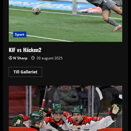
Sport
KIF vs Häcken2
N´Sharp
30 augusti 2025
Read
Till Galleriet
more
about
KIF
vs
Häcken2