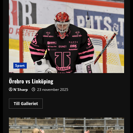
Sport
Örebro vs Linköping
N´Sharp
23 november 2025
Read
Till Galleriet
more
about
Örebro
vs
Linköping