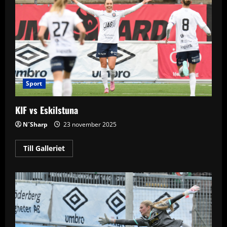
Sport
KIF vs Eskilstuna
N´Sharp
23 november 2025
Read
Till Galleriet
more
about
KIF
vs
Eskilstuna