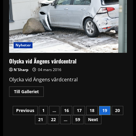
Nyheter
Olycka vid Ängens vårdcentral
N´Sharp
04 mars 2016
Olycka vid Ängens vårdcentral
Read
Till Galleriet
more
about
Olycka
Sidnumrering
vid
Previous
1
…
16
17
18
19
20
Ängens
vårdcentral
21
22
…
59
Next
för