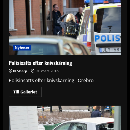
Nyheter
Polisisatts efter knivskärning
N´Sharp
20 mars 2016
Polisinsatts efter knivskärning i Örebro
Read
Till Galleriet
more
about
Polisisatts
efter
knivskärning