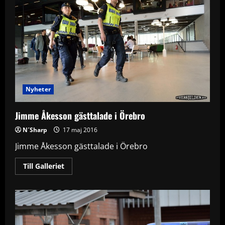
Nyheter
Jimme Åkesson gästtalade i Örebro
N´Sharp
17 maj 2016
Jimme Åkesson gästtalade i Örebro
Read
Till Galleriet
more
about
Jimme
Åkesson
gästtalade
i
Örebro