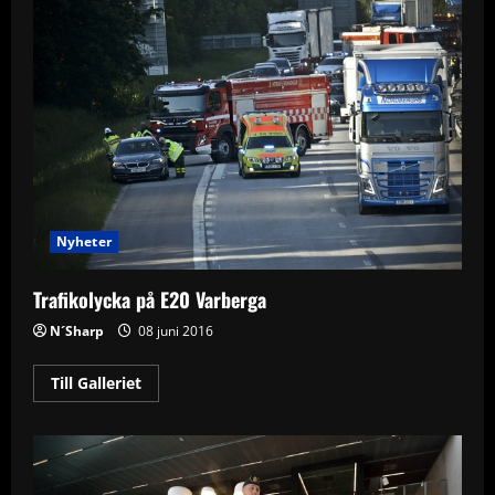
Nyheter
Trafikolycka på E20 Varberga
N´Sharp
08 juni 2016
Read
Till Galleriet
more
about
Trafikolycka
på
E20
Varberga