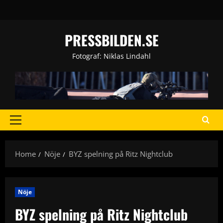
Skip
to
content
PRESSBILDEN.SE
Fotograf: Niklas Lindahl
Primary
Menu
Home
Nöje
BYZ spelning på Ritz Nightclub
Nöje
BYZ spelning på Ritz Nightclub