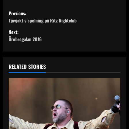
P
Previous:
o
Tjuvjakt:s spelning på Ritz Nightclub
Next:
s
Örebrogalan 2016
t
n
RELATED STORIES
a
v
i
g
a