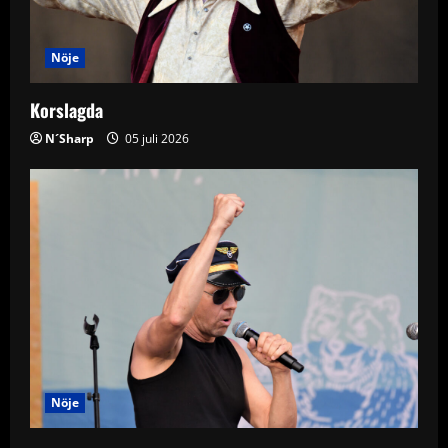
t
i
Nöje
o
Korslagda
n
N´Sharp
05 juli 2026
Nöje