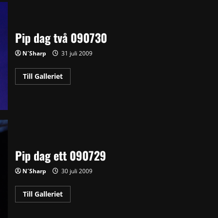
Pip dag två 090730
N´Sharp
31 juli 2009
Read
Till Galleriet
more
about
Pip
dag
två
090730
Pip dag ett 090729
N´Sharp
30 juli 2009
Read
Till Galleriet
more
about
Pip