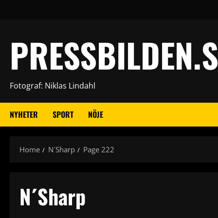
Skip
to
content
PRESSBILDEN.S
Fotograf: Niklas Lindahl
NYHETER
SPORT
NÖJE
Home
N´Sharp
Page 222
N´Sharp