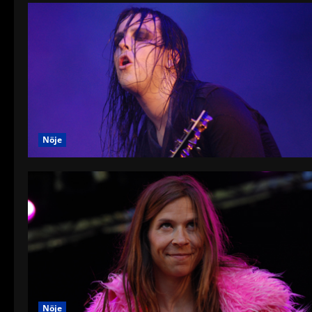
Nöje
Nöje