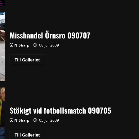
dag
ett
090729
Misshandel Örnsro 090707
N´Sharp
08 juli 2009
Read
Till Galleriet
more
about
Misshandel
Örnsro
090707
Stökigt vid fotbollsmatch 090705
N´Sharp
05 juli 2009
Read
Till Galleriet
more