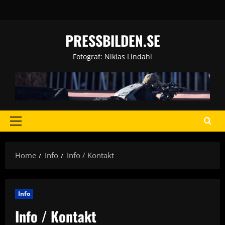
Skip
to
content
PRESSBILDEN.SE
Fotograf: Niklas Lindahl
Primary
Menu
Home
Info
Info / Kontakt
Info
Info / Kontakt