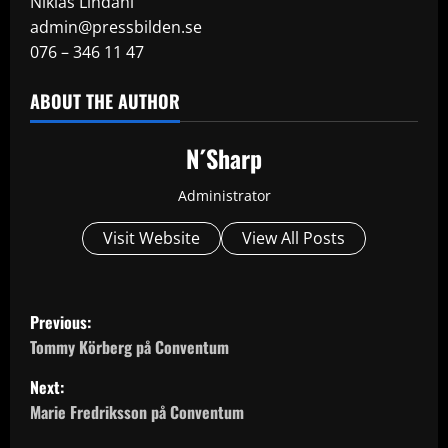
Niklas Lindahl
admin@pressbilden.se
076 – 346 11 47
ABOUT THE AUTHOR
N´Sharp
Administrator
Visit Website
View All Posts
P
Previous:
o
Tommy Körberg på Conventum
Next:
s
Marie Fredriksson på Conventum
t