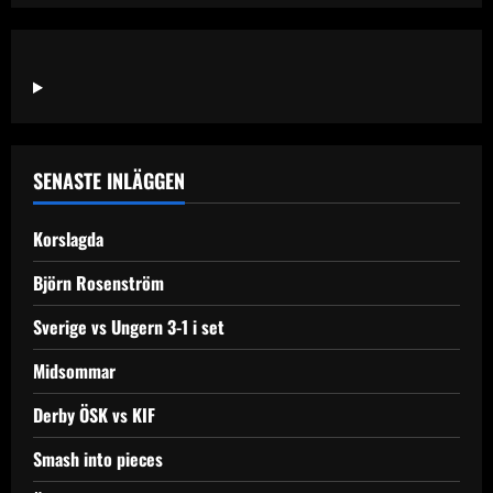
n
a
v
i
SENASTE INLÄGGEN
g
Korslagda
a
Björn Rosenström
t
Sverige vs Ungern 3-1 i set
i
Midsommar
o
Derby ÖSK vs KIF
n
Smash into pieces