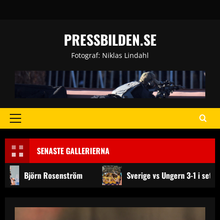
Skip
to
content
PRESSBILDEN.SE
Fotograf: Niklas Lindahl
Primary
Menu
SENASTE GALLERIERNA
Björn Rosenström
Sverige vs Ungern 3-1 i set