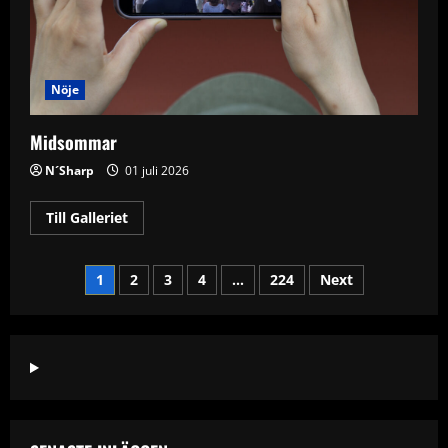
Nöje
Midsommar
N´Sharp
01 juli 2026
Read
Till Galleriet
more
about
Midsommar
Sidnumrering
1
2
3
4
…
224
Next
för
inlägg