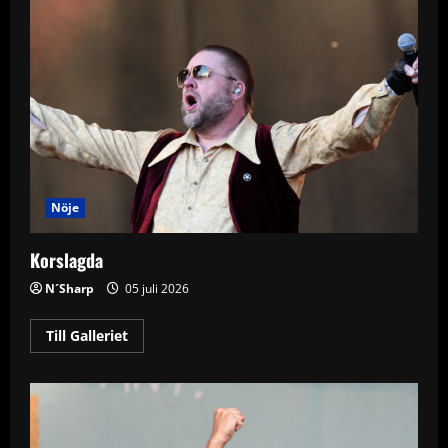
Nöje
Korslagda
N´Sharp
05 juli 2026
Read
Till Galleriet
more
about
Korslagda